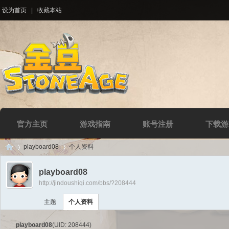
设为首页
|
收藏本站
官方主页
游戏指南
账号注册
下载游
playboard08
个人资料
playboard08
http://jindoushiqi.com/bbs/?208444
Di
›
›
主题
个人资料
playboard08
(UID: 208444)