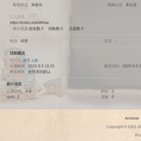
邮箱状态
未验证
视频认证
未认证
个人签名
https://notes.io/wW4sw
统计信息
好友数 0
|
回帖数 0
|
主题数 0
sc
性别
保密
生日
-
活跃概况
用户组
新手上路
注册时间
2025-9-5 18:25
最后访问
2025-9-5 
所在时区
使用系统默认
统计信息
已用空间
0 B
积分
2
金钱
2
贡献
0
uz!
Archiver
Copyright © 2001-
Po