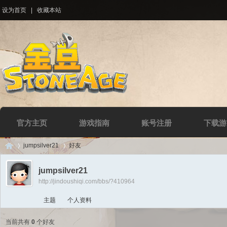
设为首页
|
收藏本站
官方主页
游戏指南
账号注册
下载游
jumpsilver21
好友
jumpsilver21
http://jindoushiqi.com/bbs/?410964
Di
›
›
主题
个人资料
当前共有
0
个好友