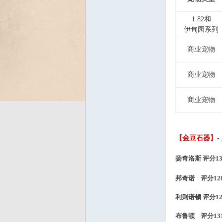
1.82和
伊甸园系列
Bo
商业宠物
商业宠物
商业宠物
ar
【金豆石器】-
扬奇洛斯 评分13
邦奇诺 评分128
利则诺顿 评分12
布鲁顿 评分131