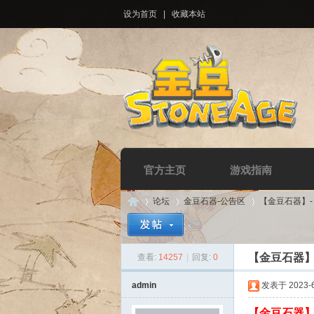
设为首页
|
收藏本站
官方主页
游戏指南
论坛
金豆石器-公告区
【金豆石器】
【金豆石器】
查看:
14257
|
回复:
0
Di
»
›
›
admin
发表于 2023-6-
【金豆石器】