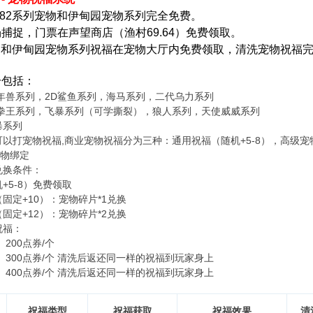
.82系列宠物和伊甸园宠物系列完全免费。
捕捉，门票在声望商店（渔村69.64）免费领取。
宠物和伊甸园宠物系列祝福在宠物大厅内免费领取，清洗宠物祝福
分包括：
年兽系列，2D鲨鱼系列，海马系列，二代乌力系列
D拳王系列，飞暴系列（可学撕裂），狼人系列，天使威威系列
暴系列
以打宠物祝福,商业宠物祝福分为三种：通用祝福（随机+5-8），高级宠
宠物绑定
兑换条件：
+5-8）免费领取
固定+10）：宠物碎片*1兑换
固定+12）：宠物碎片*2兑换
祝福：
00点券/个
 300点券/个 清洗后返还同一样的祝福到玩家身上
 400点券/个 清洗后返还同一样的祝福到玩家身上
祝福类型
祝福获取
祝福效果
清