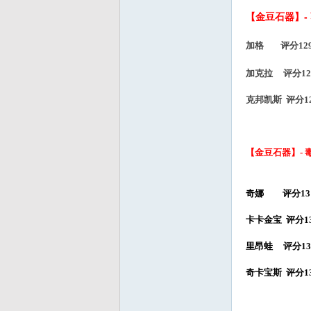
【金豆石器】-
加格 评分1290
加克拉
评分
1
克邦凯斯
评分
1
【金豆石器】- 
奇娜 评分1310
卡卡金宝 评分13
里昂蛙 评分133
奇卡宝斯 评分13