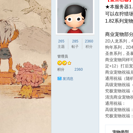
★本服务器1
可以在狩猎场
1.82系列
商业宠物部
sc
2D人龙系列，
265
285
2360
主题
帖子
积分
狗年系列，2
圣兽系列，圣
管理员
商业宠物同样可
定+12）打后
积分
2360
商业宠物祝福
通用祝福（随机
发消息
高级宠物祝福（
究极宠物祝福（
uz!
清洗商业宠物
通用祝福： 2
高级宠物祝福：
究极宠物祝福：
宠物类型