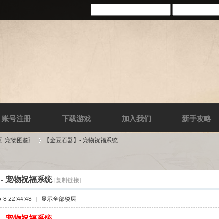
账号注册
下载游戏
加入我们
新手攻略
-〖宠物图鉴〗
【金豆石器】- 宠物祝福系统
- 宠物祝福系统
[复制链接]
›
8 22:44:48
|
显示全部楼层
- 宠物祝福系统