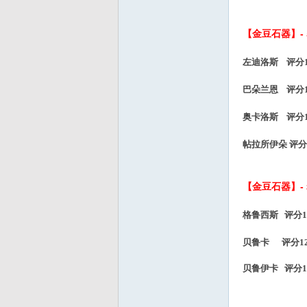
d
【金豆石器】-
左迪洛斯 评分13
巴朵兰恩
评分
奥卡洛斯
评分
帖拉所伊朵
评分
【金豆石器】-
格鲁西斯 评分12
贝鲁卡
评分
1
贝鲁伊卡
评分