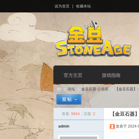
设为首页
|
收藏本站
官方主页
游戏指南
论坛
金豆石器-公告区
【金豆石器】
【金豆石器】
查看:
9844
|
回复:
2
Di
»
›
›
admin
发表于 2024-9-