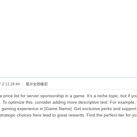
2 11:26:44
|
显示全部楼层
 a price list for server sponsorship in a game. It's a niche topic, but if 
t. To optimize this, consider adding more descriptive text. For example,
te gaming experience in [Game Name]. Get exclusive perks and support 
 strategic choices here lead to great rewards. Find the perfect tier for yo