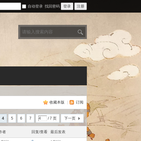
自动登录
找回密码
登录
注册
搜
索
收藏本版
|
订阅
4
5
6
7
/ 7 页
下一页
作者
回复/查看
最后发表