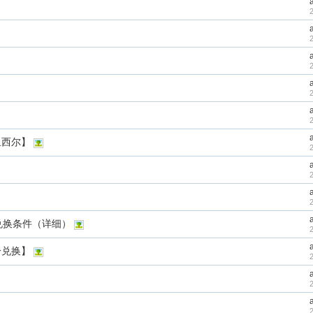
里西尔】
物兑换条件（详细）
分兑换】