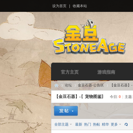
设为首页
|
收藏本站
官方主页
游戏指南
论坛
金豆石器-公告区
【金豆石器】
【金豆石器】-〖宠物图鉴〗
今日:
0
|
主题
Di
»
›
›
全部主题
最新
热门
热帖
精华
更多