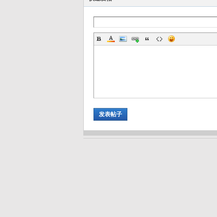
d
发表帖子