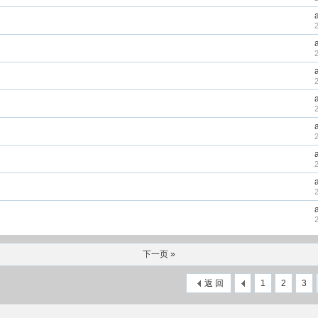
下一页 »
返 回
1
2
3