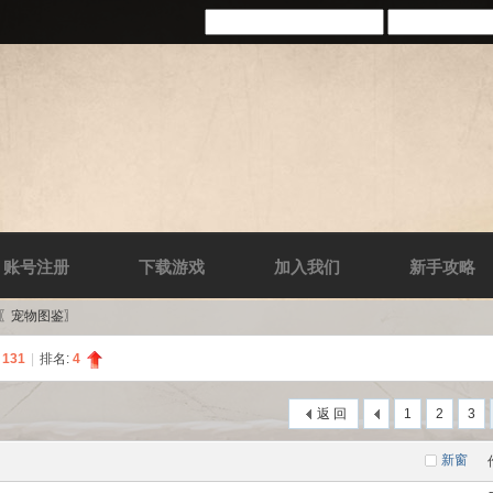
账号注册
下载游戏
加入我们
新手攻略
-〖宠物图鉴〗
:
131
|
排名:
4
返 回
1
2
3
新窗