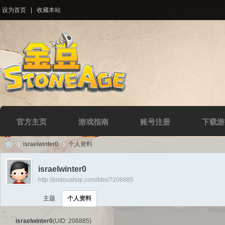
设为首页
|
收藏本站
官方主页
游戏指南
账号注册
下载游
israelwinter0
个人资料
israelwinter0
http://jindoushiqi.com/bbs/?206885
Di
›
›
主题
个人资料
israelwinter0
(UID: 206885)