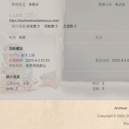
邮箱状态
未验证
视频认证
未认证
个人签名
https://darknetmarketnexus.one/
统计信息
好友数 0
|
回帖数 0
|
主题数 0
sc
性别
保密
生日
-
活跃概况
用户组
新手上路
注册时间
2025-9-2 01:53
最后访问
2025-9-2 
所在时区
使用系统默认
统计信息
已用空间
0 B
积分
2
金钱
2
贡献
0
uz!
Archiver
Copyright © 2001-
Po