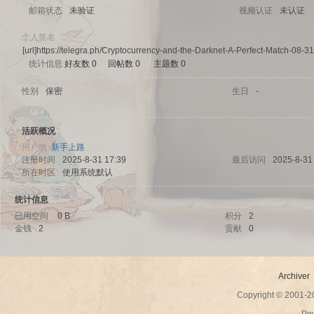
邮箱状态
未验证
视频认证
未认证
个人签名
[url]https://telegra.ph/Cryptocurrency-and-the-Darknet-A-Perfect-Match-08-31
统计信息
好友数 0
|
回帖数 0
|
主题数 0
sc
性别
保密
生日
-
活跃概况
用户组
新手上路
注册时间
2025-8-31 17:39
最后访问
2025-8-31
所在时区
使用系统默认
统计信息
已用空间
0 B
积分
2
uz!
金钱
2
贡献
0
Archiver
Copyright © 2001-