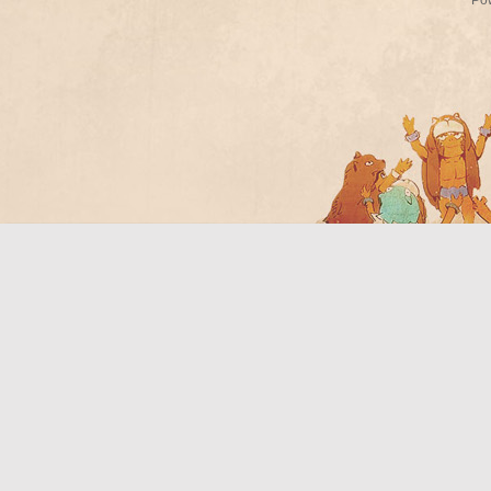
Po
Bo
ar