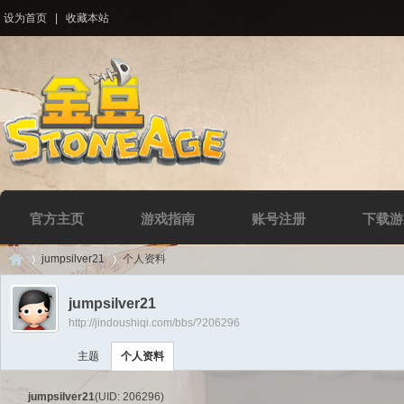
设为首页
|
收藏本站
官方主页
游戏指南
账号注册
下载游
jumpsilver21
个人资料
jumpsilver21
http://jindoushiqi.com/bbs/?206296
Di
›
›
主题
个人资料
jumpsilver21
(UID: 206296)